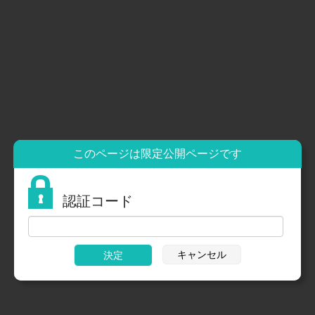
HOME
医師会のご案内
HOME
医師会会員限定
リンクのご案内
医療機関情報
特定健診参加医療機関
予防接種実施医療機関
休日医療機関のご案内
在宅医療連携相談窓口
このページは限定公開ページです
お問い合わせ
公衆衛生センター
予防接種センター
認証コード
当センターで行っている予防接種
予防接種日時・料金
一般的な注意
健診センター
キャンセル
訪問看護ステーション
訪問看護ステーションの概要
訪問看護の対象者
サービス内容