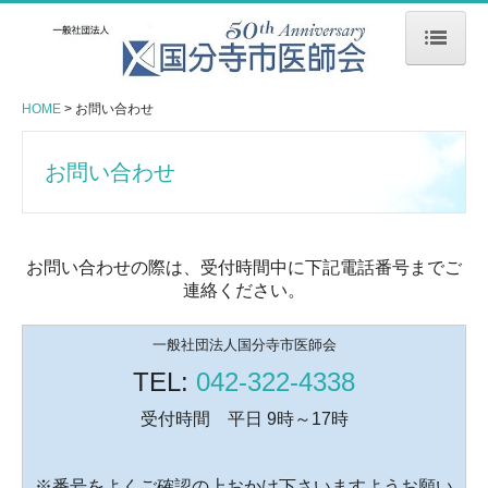
HOME
HOME
お問い合わせ
医師会のご案内
リンクのご案内
お問い合わせ
医療機関情報
特定健診参加医療機関
お問い合わせの際は、受付時間中に下記電話番号までご
連絡ください。
予防接種実施医療機関
休日医療機関のご案内
一般社団法人国分寺市医師会
TEL:
042-322-4338
在宅医療連携相談窓口
受付時間 平日 9時～17時
お問い合わせ
公衆衛生センター
※番号をよくご確認の上おかけ下さいますようお願い