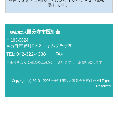
致します。
予防接種センター
当センターで行っている予防接種
予防接種日時・料金
国分寺市医師会
一般社団法人
一般的な注意
〒185-0024
国分寺市泉町2-3-8 いずみプラザ2F
健診センター
042-322-4
33
8
TEL:
FAX:
042-321-6142
訪問看護ステーション
※番号をよくご確認の上おかけ下さいますようお願い致します
訪問看護ステーションの概要
訪問看護の対象者
Copyright (c) 2019 - 2026 一般社団法人国分寺市医師会 All Rights
サービス内容
Reserved.
訪問看護を受けるには
訪問看護の料金
居宅介護支援